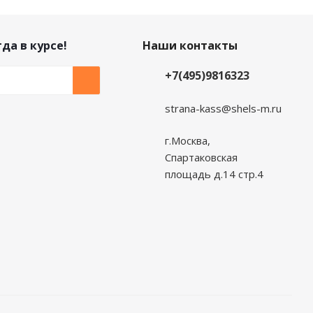
да в курсе!
Наши контакты
+7(495)9816323
strana-kass@shels-m.ru
г.Москва,
Спартаковская
площадь д.14 стр.4