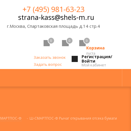
+7 (495) 981-63-23
strana-kass@shels-m.ru
г.Москва, Спартаковская площадь д.14 стр.4
0
0
0
Корзина
пуста
Регистрация/
Заказать звонок
Войти
Задать вопрос
Мой кабинет
СМАРТПОС-Ф
-
Ш-СМАРТПОС-Ф Рычаг открывания отсека бумаги