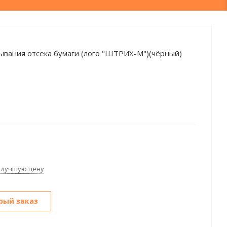
ания отсека бумаги (лого "ШТРИХ-М")(чёрный)
 лучшую цену
рый заказ