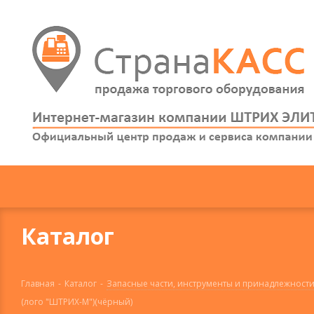
Каталог
Главная
-
Каталог
-
Запасные части, инструменты и принадлежности
(лого "ШТРИХ-М")(чёрный)