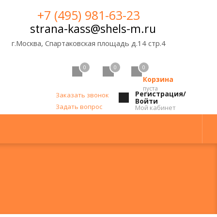
+7 (495) 981-63-23
strana-kass@shels-m.ru
г.Москва, Спартаковская площадь д.14 стр.4
0
0
0
Корзина
пуста
Регистрация/
Заказать звонок
Войти
Задать вопрос
Мой кабинет