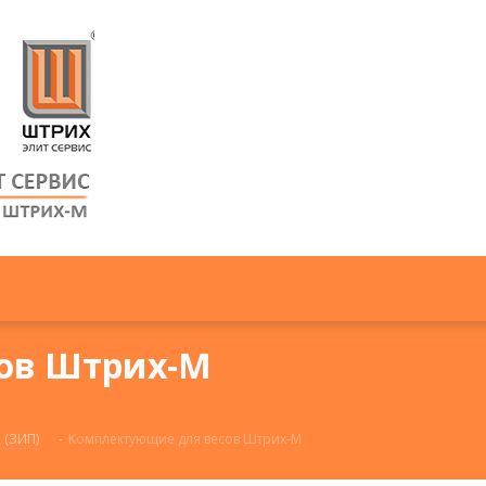
ов Штрих-М
 (ЗИП)
-
Комплектующие для весов Штрих-М