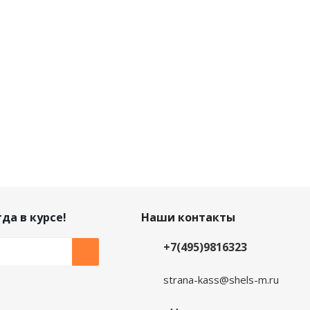
да в курсе!
Наши контакты
+7(495)9816323
strana-kass@shels-m.ru