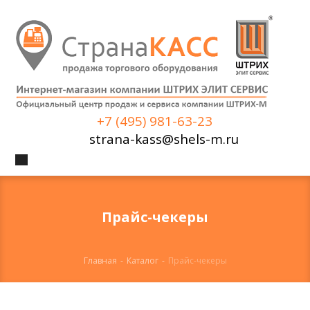
+7 (495) 981-63-23
strana-kass@shels-m.ru
Прайс-чекеры
Главная
-
Каталог
-
Прайс-чекеры