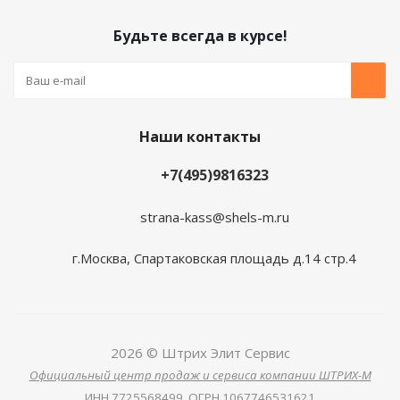
Будьте всегда в курсе!
Наши контакты
+7(495)9816323
strana-kass@shels-m.ru
г.Москва, Спартаковская площадь д.14 стр.4
2026 © Штрих Элит Сервис
Официальный центр продаж и сервиса компании ШТРИХ-М
ИНН
7725568499,
ОГРН
1067746531621