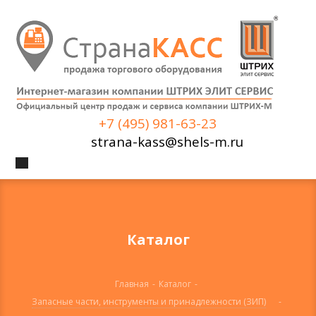
+7 (495) 981-63-23
strana-kass@shels-m.ru
Каталог
Главная
-
Каталог
-
Запасные части, инструменты и принадлежности (ЗИП)
-