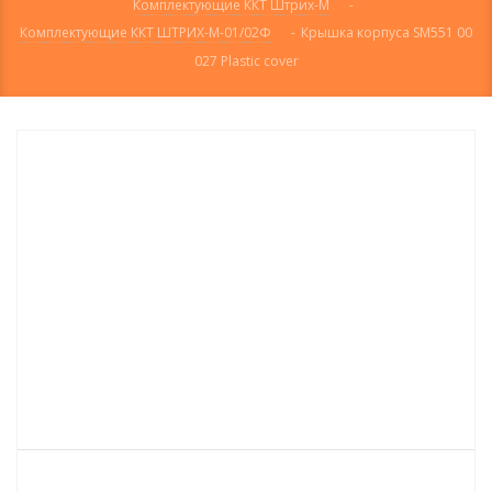
Комплектующие ККТ Штрих-М
-
Комплектующие ККТ ШТРИХ-М-01/02Ф
-
Крышка корпуса SM551 00
027 Plastic cover