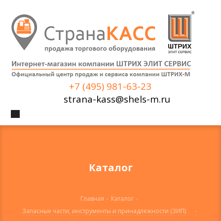
+7 (495) 981-63-23
strana-kass@shels-m.ru
Каталог
Главная
-
Каталог
-
Запасные части, инструменты и принадлежности (ЗИП)
-