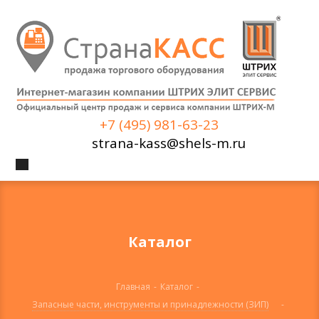
+7 (495) 981-63-23
strana-kass@shels-m.ru
Каталог
Главная
-
Каталог
-
Запасные части, инструменты и принадлежности (ЗИП)
-