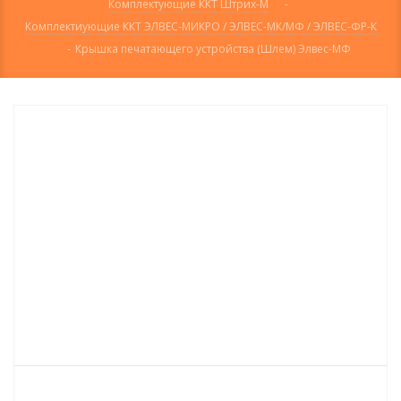
Комплектующие ККТ Штрих-М
-
Комплектиующие ККТ ЭЛВЕС-МИКРО / ЭЛВЕС-МК/МФ / ЭЛВЕС-ФР-К
-
Крышка печатающего устройства (Шлем) Элвес-МФ