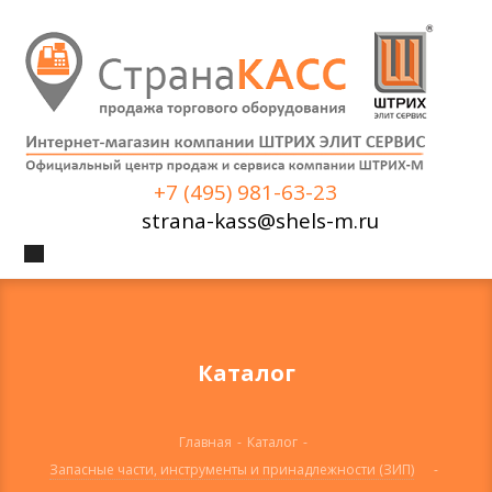
+7 (495) 981-63-23
strana-kass@shels-m.ru
Каталог
Главная
-
Каталог
-
Запасные части, инструменты и принадлежности (ЗИП)
-