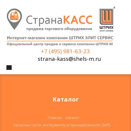
+7 (495) 981-63-23
strana-kass@shels-m.ru
Каталог
Главная
-
Каталог
-
Запасные части, инструменты и принадлежности (ЗИП)
-