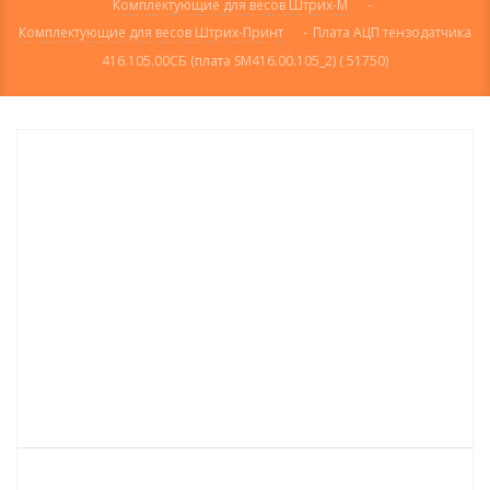
Комплектующие для весов Штрих-М
-
Комплектующие для весов Штрих-Принт
-
Плата АЦП тензодатчика
416.105.00СБ (плата SM416.00.105_2) ( 51750)