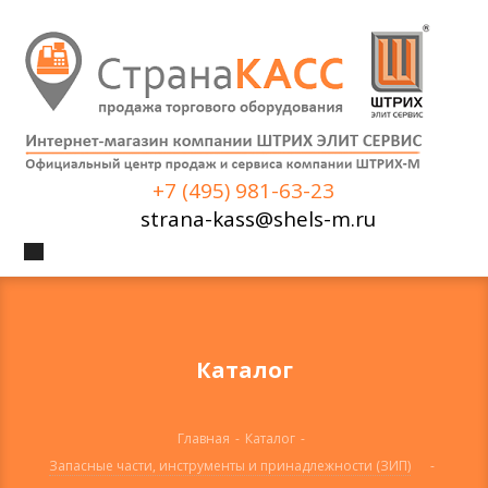
+7 (495) 981-63-23
strana-kass@shels-m.ru
Каталог
Главная
-
Каталог
-
Запасные части, инструменты и принадлежности (ЗИП)
-