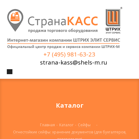
+7 (495) 981-63-23
strana-kass@shels-m.ru
Каталог
Главная
-
Каталог
-
Сейфы
-
Огнестойкие сейфы: хранение документов (для бухгалтеров,