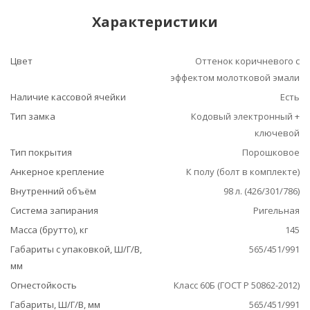
Характеристики
Цвет
Оттенок коричневого с
эффектом молотковой эмали
Наличие кассовой ячейки
Есть
Тип замка
Кодовый электронный +
ключевой
Тип покрытия
Порошковое
Анкерное крепление
К полу (болт в комплекте)
Внутренний объём
98 л. (426/301/786)
Система запирания
Ригельная
Масса (брутто), кг
145
Габариты с упаковкой, Ш/Г/В,
565/451/991
мм
Огнестойкость
Класс 60Б (ГОСТ Р 50862-2012)
Габариты, Ш/Г/В, мм
565/451/991