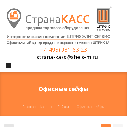
+7 (495) 981-63-23
strana-kass@shels-m.ru
Офисные сейфы
Главная
-
Каталог
-
Сейфы
-
Офисные сейфы