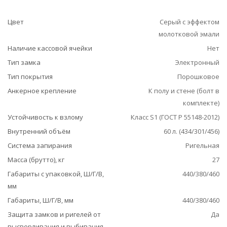
Цвет
Серый с эффектом
молотковой эмали
Наличие кассовой ячейки
Нет
Тип замка
Электронный
Тип покрытия
Порошковое
Анкерное крепление
К полу и стене (болт в
комплекте)
Устойчивость к взлому
Класс S1 (ГОСТ Р 55148-2012)
Внутренний объём
60 л. (434/301/456)
Система запирания
Ригельная
Масса (брутто), кг
27
Габариты с упаковкой, Ш/Г/В,
440/380/460
мм
Габариты, Ш/Г/В, мм
440/380/460
Защита замков и ригелей от
Да
высверливания и выбивания