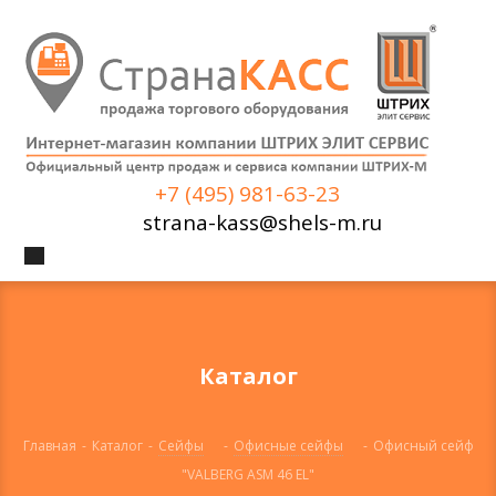
+7 (495) 981-63-23
strana-kass@shels-m.ru
Каталог
Главная
-
Каталог
-
Сейфы
-
Офисные сейфы
-
Офисный сейф
"VALBERG ASM 46 EL"