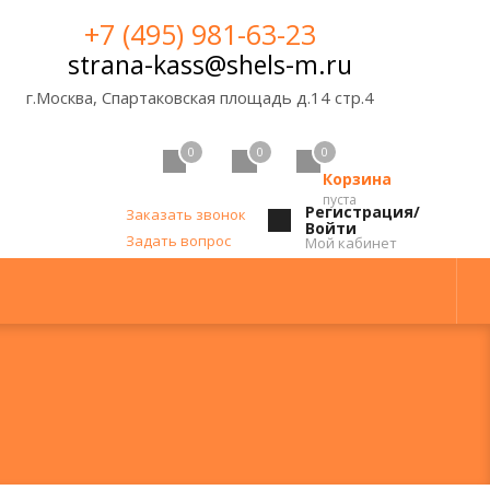
+7 (495) 981-63-23
strana-kass@shels-m.ru
г.Москва, Спартаковская площадь д.14 стр.4
0
0
0
Корзина
пуста
Регистрация/
Заказать звонок
Войти
Задать вопрос
Мой кабинет