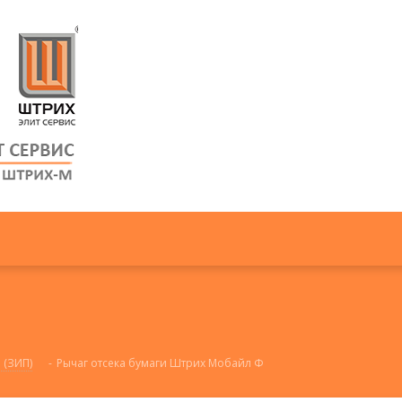
 (ЗИП)
-
Рычаг отсека бумаги Штрих Мобайл Ф