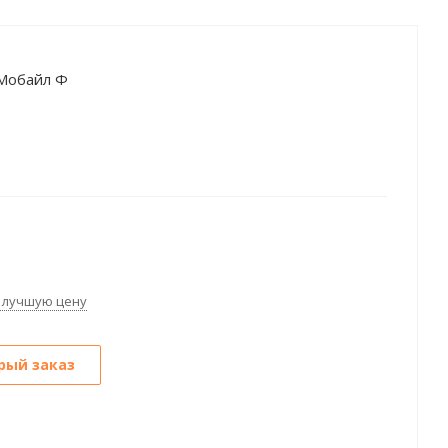
 Мобайл Ф
 лучшую цену
рый заказ