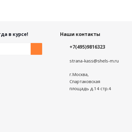
да в курсе!
Наши контакты
+7(495)9816323
strana-kass@shels-m.ru
г.Москва,
Спартаковская
площадь д.14 стр.4