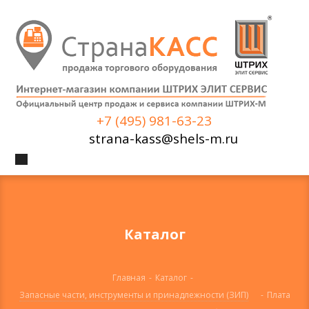
+7 (495) 981-63-23
strana-kass@shels-m.ru
Каталог
Главная
-
Каталог
-
Запасные части, инструменты и принадлежности (ЗИП)
-
Плата