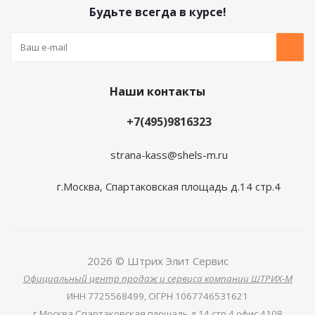
Будьте всегда в курсе!
Наши контакты
+7(495)9816323
strana-kass@shels-m.ru
г.Москва, Спартаковская площадь д.14 стр.4
2026 © Штрих Элит Сервис
Официальный центр продаж и сервиса компании ШТРИХ-М
ИНН
7725568499,
ОГРН
1067746531621
г.Москва Спартаковская площадь д.14 стр.4 офис 4108