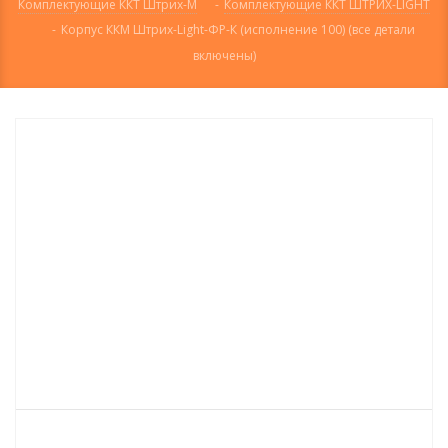
Комплектующие ККТ Штрих-М
-
Комплектующие ККТ ШТРИХ-LIGHT
-
Корпус ККМ Штрих-Light-ФР-К (исполнение 100) (все детали
включены)