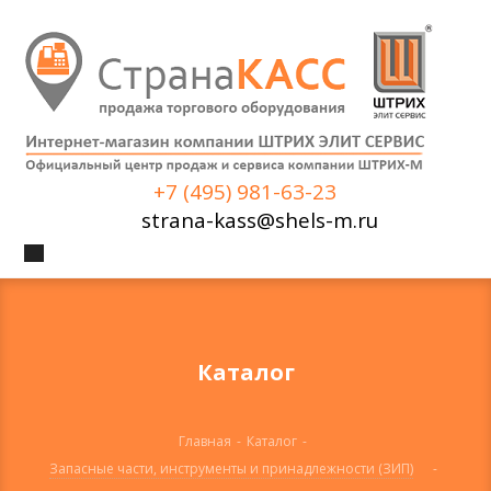
+7 (495) 981-63-23
strana-kass@shels-m.ru
Каталог
Главная
-
Каталог
-
Запасные части, инструменты и принадлежности (ЗИП)
-