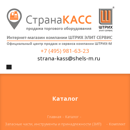
+7 (495) 981-63-23
strana-kass@shels-m.ru
Каталог
Главная
-
Каталог
-
Запасные части, инструменты и принадлежности (ЗИП)
-
Комплект