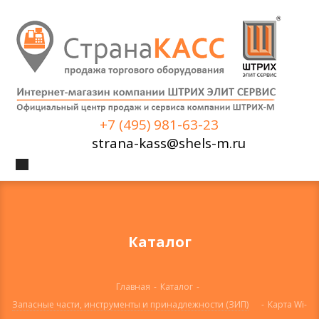
+7 (495) 981-63-23
strana-kass@shels-m.ru
Каталог
Главная
-
Каталог
-
Запасные части, инструменты и принадлежности (ЗИП)
-
Карта Wi-