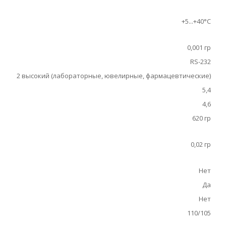
+5...+40°С
0,001 гр
RS-232
2 высокий (лабораторные, ювелирные, фармацевтические)
5,4
4,6
620 гр
0,02 гр
Нет
Да
Нет
110/105