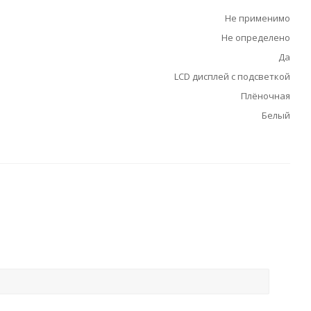
Не применимо
Не определено
Да
LCD дисплей с подсветкой
Плёночная
Белый