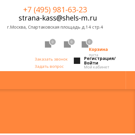
+7 (495) 981-63-23
strana-kass@shels-m.ru
г.Москва, Спартаковская площадь д.14 стр.4
0
0
0
Корзина
пуста
Регистрация/
Заказать звонок
Войти
Задать вопрос
Мой кабинет