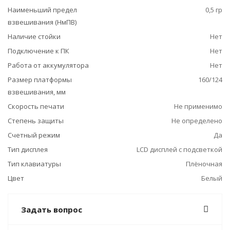
Наименьший предел
0,5 гр
взвешивания (НмПВ)
Наличие стойки
Нет
Подключение к ПК
Нет
Работа от аккумулятора
Нет
Размер платформы
160/124
взвешивания, мм
Скорость печати
Не применимо
Степень защиты
Не определено
Счетный режим
Да
Тип дисплея
LCD дисплей с подсветкой
Тип клавиатуры
Плёночная
Цвет
Белый
Задать вопрос