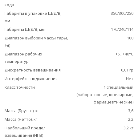
кода
Габариты в упаковке Ш/Д/В,
350/300/250
мм
Габариты Ш/Д/В, мм
170/240/114
Диапазон выборки массы тары,
100
%()
Диапазон рабочих
+5...+40°С
температур
Дискретность взвешивания
0,01 гр
Интерфейсы подключения
Нет
Класс точности
1 специальный
(лабораторные, ювелирные,
фармацевтические)
Масса (Брутто), кг
3,6
Масса (Нетто), кг
2,2
Наибольший предел
3,2 кг
взвешивания (НПВ)