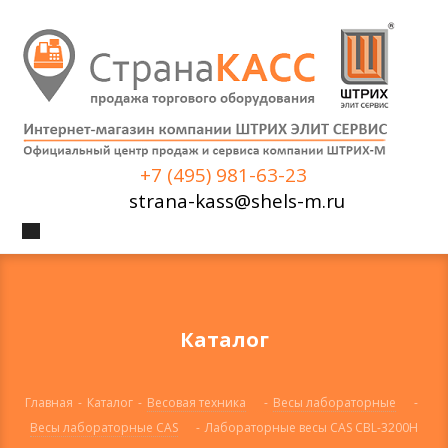
+7 (495) 981-63-23
strana-kass@shels-m.ru
Каталог
Главная
-
Каталог
-
Весовая техника
-
Весы лабораторные
-
Весы лабораторные CAS
-
Лабораторные весы CAS CBL-3200H