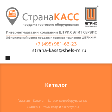
+7 (495) 981-63-23
strana-kass@shels-m.ru
Каталог
Главная
-
Каталог
-
Штрих-код оборудование
-
Сканеры штрих-кода и аксессуары
-