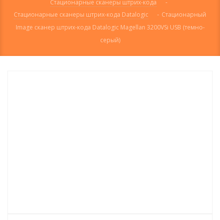
Стационарные сканеры штрих-кода
-
Стационарные сканеры штрих-кода Datalogic
-
Стационарный
Image сканер штрих-кода Datalogic Magellan 3200VSi USB (темно-
серый)