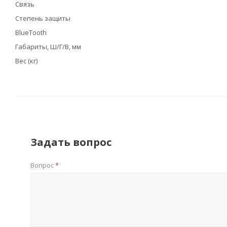
Связь
Степень защиты
BlueTooth
Габариты, Ш/Г/В, мм
Вес (кг)
Задать вопрос
Вопрос
*