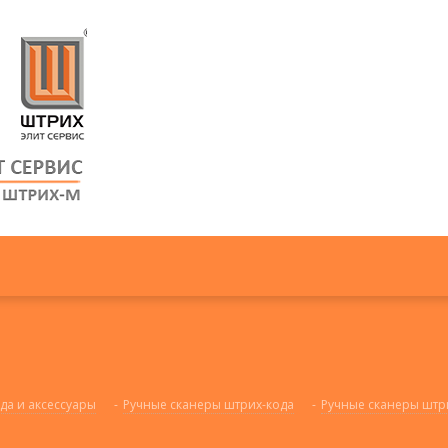
да и аксессуары
-
Ручные сканеры штрих-кода
-
Ручные сканеры штр