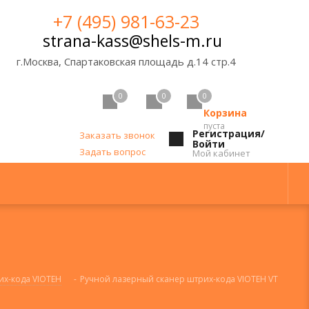
+7 (495) 981-63-23
strana-kass@shels-m.ru
г.Москва, Спартаковская площадь д.14 стр.4
0
0
0
Корзина
пуста
Регистрация/
Заказать звонок
Войти
Задать вопрос
Мой кабинет
их-кода VIOTEH
-
Ручной лазерный сканер штрих-кода VIOTEH VT