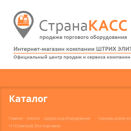
Каталог
Главная
-
Каталог
-
Штрих-код оборудование
-
Сканеры штрих-ко
1110 (светлый, без подставки)