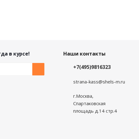
да в курсе!
Наши контакты
+7(495)9816323
strana-kass@shels-m.ru
г.Москва,
Спартаковская
площадь д.14 стр.4