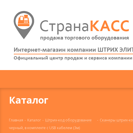
Каталог
Главная
-
Каталог
-
Штрих-код оборудование
-
Сканеры штрих-ко
черный, в комплекте с USB кабелем (3м)