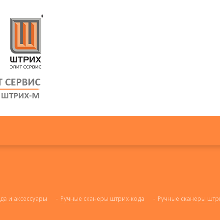
да и аксессуары
-
Ручные сканеры штрих-кода
-
Ручные сканеры штр