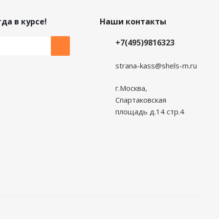
да в курсе!
Наши контакты
+7(495)9816323
strana-kass@shels-m.ru
г.Москва,
Спартаковская
площадь д.14 стр.4