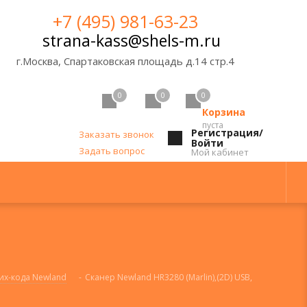
+7 (495) 981-63-23
strana-kass@shels-m.ru
г.Москва, Спартаковская площадь д.14 стр.4
0
0
0
Корзина
пуста
Регистрация/
Заказать звонок
Войти
Задать вопрос
Мой кабинет
их-кода Newland
-
Сканер Newland HR3280 (Marlin),(2D) USB,