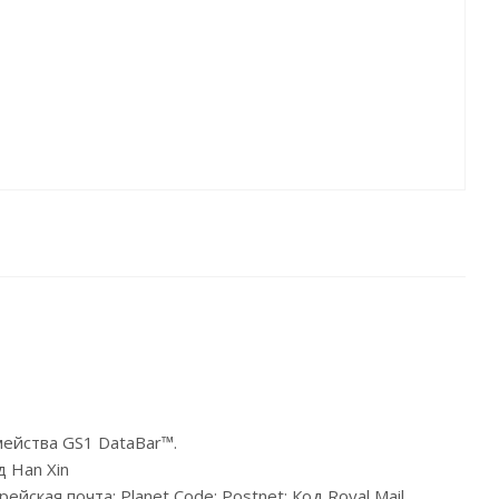
ейства GS1 DataBar™.
 Han Xin
ская почта; Planet Code; Postnet; Код Royal Mail