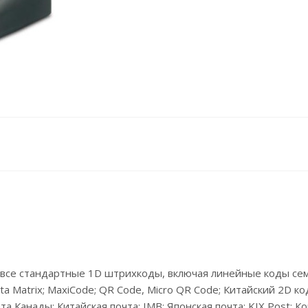
се стандартные 1D штрихкоды, включая линейные коды сем
Matrix; MaxiCode; QR Code, Micro QR Code; Китайский 2D код
нады; Китайская почта; IMB; Японская почта; KIX Post; Корей