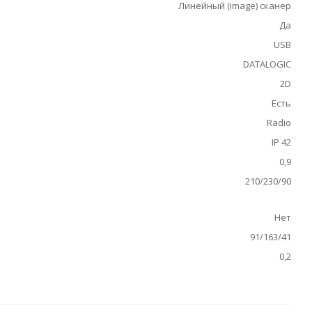
Линейный (image) сканер
Да
USB
DATALOGIC
2D
Есть
Radio
IP 42
0,9
210/230/90
Нет
91/163/41
0,2