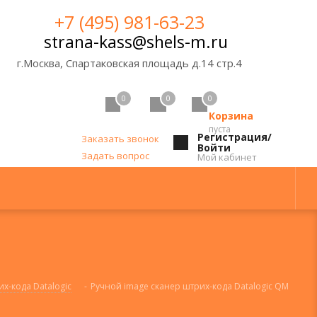
+7 (495) 981-63-23
strana-kass@shels-m.ru
г.Москва, Спартаковская площадь д.14 стр.4
0
0
0
Корзина
пуста
Регистрация/
Заказать звонок
Войти
Задать вопрос
Мой кабинет
х-кода Datalogic
-
Ручной image сканер штрих-кода Datalogic QM