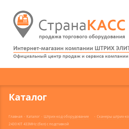
Каталог
Главная
-
Каталог
-
Штрих-код оборудование
-
Сканеры штрих-ко
2430 KIT 433MHz (бел) с подставкой