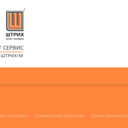
да и аксессуары
-
Ручные сканеры штрих-кода
-
Ручные сканеры штри