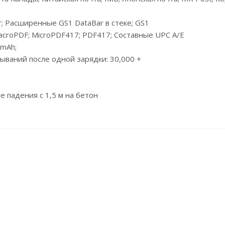
 Расширенные GS1 DataBar в стеке; GS1
MacroPDF; MicroPDF417; PDF417; Составные UPC A/E
 mAh;
тываний после одной зарядки: 30,000 +
падения с 1,5 м на бетон