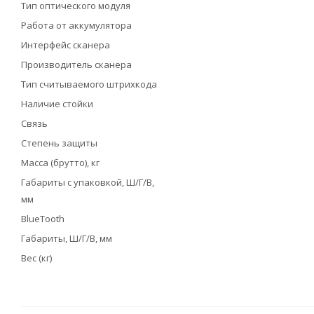
Тип оптического модуля
Работа от аккумулятора
Интерфейс сканера
Производитель сканера
Тип считываемого штрихкода
Наличие стойки
Связь
Степень защиты
Масса (брутто), кг
Габариты с упаковкой, Ш/Г/В,
мм
BlueTooth
Габариты, Ш/Г/В, мм
Вес (кг)