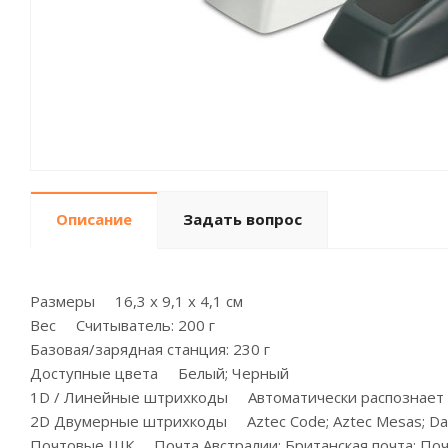
Описание
Задать вопрос
Размеры 16,3 x 9,1 x 4,1 см
Вес Считыватель: 200 г
Базовая/зарядная станция: 230 г
Доступные цвета Белый; Черный
1D / Линейные штрихкоды Автоматически распознает в
2D Двумерные штрихкоды Aztec Code; Aztec Mesas; Data 
Почтовые ШК Почта Австралии; Британская почта; Почта Ка