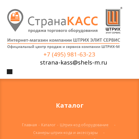
+7 (495) 981-63-23
strana-kass@shels-m.ru
Каталог
Главная
-
Каталог
-
Штрих-код оборудование
-
Сканеры штрих-кода и аксессуары
-