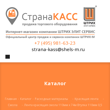
+7 (495) 981-63-23
strana-kass@shels-m.ru
Каталог
Главная
-
Каталог
-
Расходные материалы
-
Красящая лента
-
Смола
-
Лента красящая смола 110мм х 74м Втулка 110мм 0,5