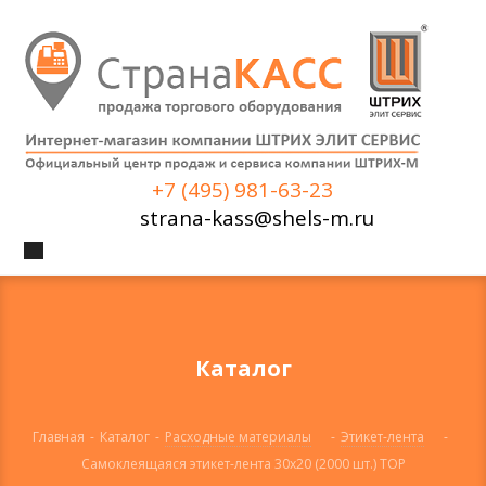
+7 (495) 981-63-23
strana-kass@shels-m.ru
Каталог
Главная
-
Каталог
-
Расходные материалы
-
Этикет-лента
-
Самоклеящаяся этикет-лента 30х20 (2000 шт.) TOP