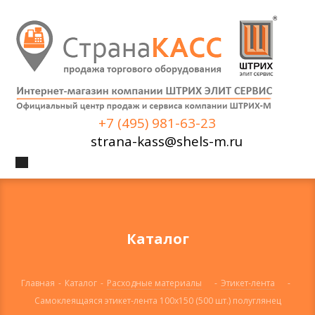
+7 (495) 981-63-23
strana-kass@shels-m.ru
Каталог
Главная
-
Каталог
-
Расходные материалы
-
Этикет-лента
-
Самоклеящаяся этикет-лента 100х150 (500 шт.) полуглянец