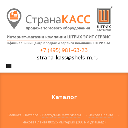
+7 (495) 981-63-23
strana-kass@shels-m.ru
Каталог
Главная
-
Каталог
-
Расходные материалы
-
Чековая лента
-
Чековая лента 80x26 мм термо (200 мм диаметр)