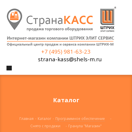
+7 (495) 981-63-23
strana-kass@shels-m.ru
Каталог
Главная
-
Каталог
-
Программное обеспечение
-
Снято с продажи
-
Гранула "Магазин"