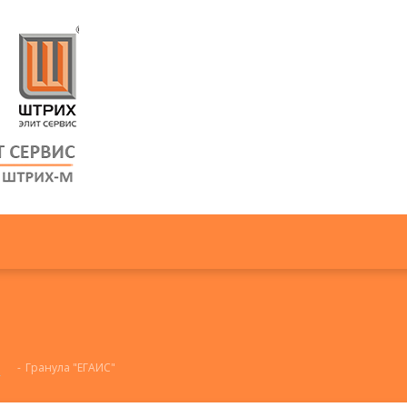
и
-
Гранула "ЕГАИС"