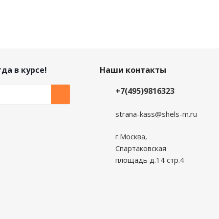
да в курсе!
Наши контакты
+7(495)9816323
strana-kass@shels-m.ru
г.Москва,
Спартаковская
площадь д.14 стр.4