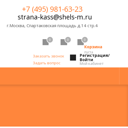
+7 (495) 981-63-23
strana-kass@shels-m.ru
г.Москва, Спартаковская площадь д.14 стр.4
0
0
0
Корзина
пуста
Регистрация/
Заказать звонок
Войти
Задать вопрос
Мой кабинет