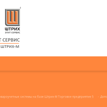
овароучетные системы на базе Штрих-М Торговое предприятие 5
-
Допо