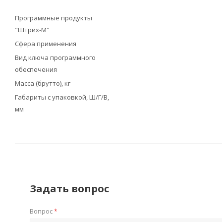
Программные продукты
"Штрих-М"
Сфера применения
Вид ключа программного
обеспечения
Масса (брутто), кг
Габариты с упаковкой, Ш/Г/В,
мм
Задать вопрос
Вопрос
*