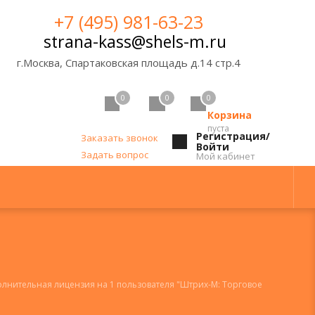
+7 (495) 981-63-23
strana-kass@shels-m.ru
г.Москва, Спартаковская площадь д.14 стр.4
0
0
0
Корзина
пуста
Регистрация/
Заказать звонок
Войти
Задать вопрос
Мой кабинет
лнительная лицензия на 1 пользователя "Штрих-М: Торговое