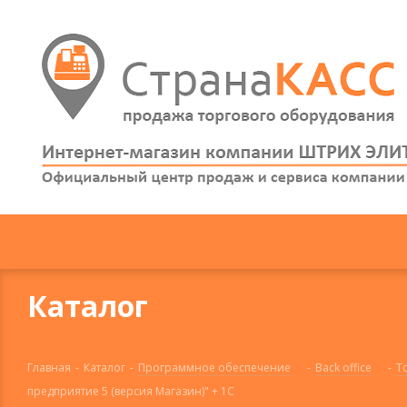
Каталог
Главная
-
Каталог
-
Программное обеспечение
-
Back office
-
Т
предприятие 5 (версия Магазин)" + 1С