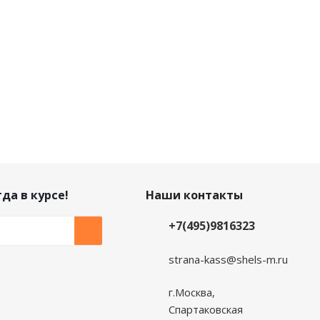
да в курсе!
Наши контакты
+7(495)9816323
strana-kass@shels-m.ru
г.Москва,
Спартаковская