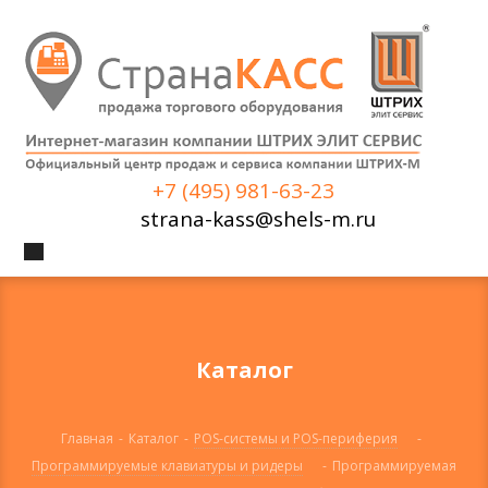
+7 (495) 981-63-23
strana-kass@shels-m.ru
Каталог
Главная
-
Каталог
-
POS-системы и POS-периферия
-
Программируемые клавиатуры и ридеры
-
Программируемая