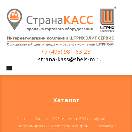
+7 (495) 981-63-23
strana-kass@shels-m.ru
Каталог
Главная
-
Каталог
-
POS-системы и POS-периферия
-
Программируемые клавиатуры и ридеры
-
Клавиатура