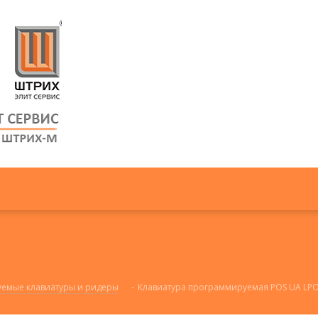
емые клавиатуры и ридеры
-
Клавиатура программируемая POS UA LPOS-