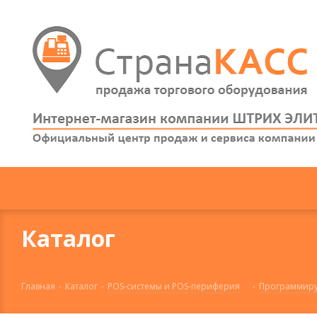
Каталог
Главная
-
Каталог
-
POS-системы и POS-периферия
-
Программиру