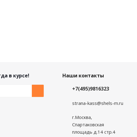
да в курсе!
Наши контакты
+7(495)9816323
strana-kass@shels-m.ru
г.Москва,
Спартаковская
площадь д.14 стр.4