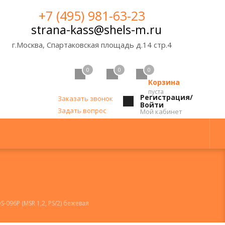
+7 (495) 981-63-23
strana-kass@shels-m.ru
г.Москва, Спартаковская площадь д.14 стр.4
0
0
0
Корзина
пуста
Регистрация/
Заказать звонок
Войти
Задать вопрос
Мой кабинет
096P (MSR 1,2, PS/2) бежевая