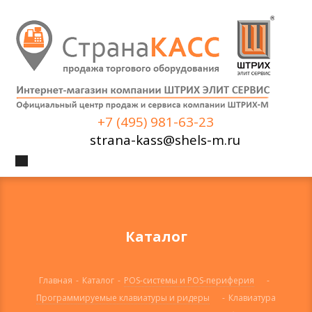
+7 (495) 981-63-23
strana-kass@shels-m.ru
Каталог
Главная
-
Каталог
-
POS-системы и POS-периферия
-
Программируемые клавиатуры и ридеры
-
Клавиатура