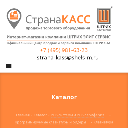
+7 (495) 981-63-23
strana-kass@shels-m.ru
Каталог
Главная
-
Каталог
-
POS-системы и POS-периферия
-
Программируемые клавиатуры и ридеры
-
Клавиатура