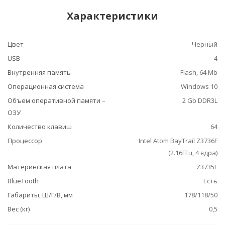
Характеристики
Цвет
Черный
USB
4
Внутренняя память
Flash, 64 Mb
Операционная система
Windows 10
Объем оперативной памяти –
2 Gb DDR3L
ОЗУ
Количество клавиш
64
Процессор
Intel Atom BayTrail Z3736F
(2.16ГГц, 4 ядра)
Материнская плата
Z3735F
BlueTooth
Есть
Габариты, Ш/Г/В, мм
178/118/50
Вес (кг)
0,5