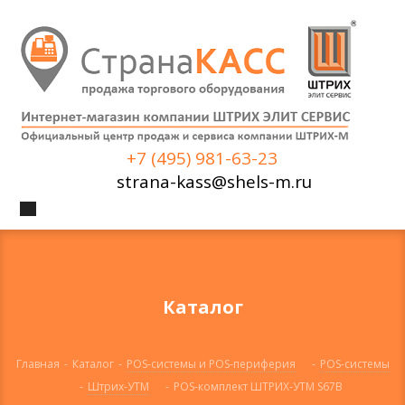
+7 (495) 981-63-23
strana-kass@shels-m.ru
Каталог
Главная
-
Каталог
-
POS-системы и POS-периферия
-
POS-системы
-
Штрих-УТМ
-
POS-комплект ШТРИХ-УТМ S67B