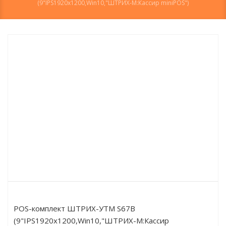
(9"IPS1920х1200,Win10,"ШТРИХ-М:Кассир miniPOS")
POS-комплект ШТРИХ-УТМ S67B
(9"IPS1920х1200,Win10,"ШТРИХ-М:Кассир