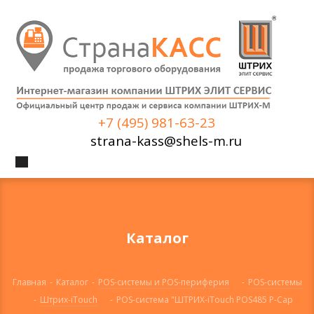
+7 (495) 981-63-23
strana-kass@shels-m.ru
Каталог
Главная
-
Каталог
-
POS-системы и POS-периферия
-
POS-системы
-
Штрих-iTouch
-
POS-система "ШТРИХ-iTouch POS485 P-Cap