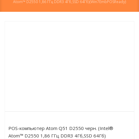
Atom™ D2550 1,86 ГГц DDR3 4Гб,SSD 64Гб)(Win7EmbPOSReady)
POS-компьютер Atom Q51 D2550 черн. (Intel®
Atom™ D2550 1,86 ГГц DDR3 4Гб,SSD 64Гб)