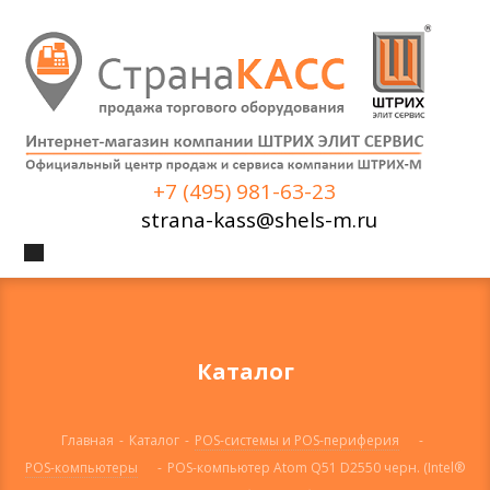
+7 (495) 981-63-23
strana-kass@shels-m.ru
Каталог
Главная
-
Каталог
-
POS-системы и POS-периферия
-
POS-компьютеры
-
POS-компьютер Atom Q51 D2550 черн. (Intel®