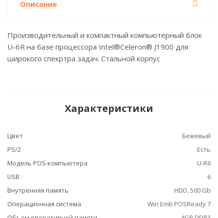
Описание
Производительный и компактный компьютерный блок
U-6R на базе процессора Intel®Celeron® J1900 для
широкого спекртра задач. Стальной корпус
Характеристики
Цвет
Бежевый
PS/2
Есть
Модель POS-компьютера
U-R6
USB
6
Внутренняя память
HDD, 500 Gb
Операционная система
Win Emb POSReady 7
Объем оперативной памяти –
4GB DDR3