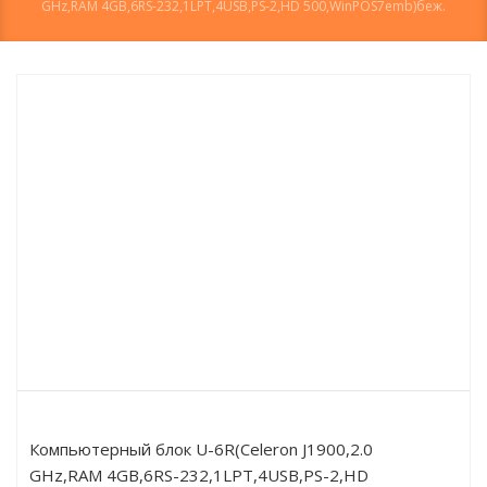
GHz,RAM 4GB,6RS-232,1LPT,4USB,PS-2,HD 500,WinPOS7emb)беж.
Компьютерный блок U-6R(Celeron J1900,2.0
GHz,RAM 4GB,6RS-232,1LPT,4USB,PS-2,HD