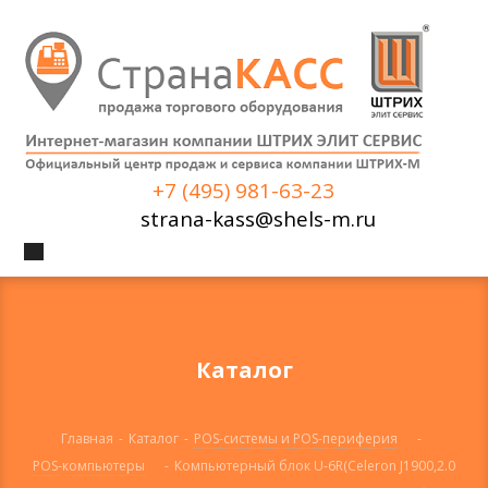
+7 (495) 981-63-23
strana-kass@shels-m.ru
Каталог
Главная
-
Каталог
-
POS-системы и POS-периферия
-
POS-компьютеры
-
Компьютерный блок U-6R(Celeron J1900,2.0