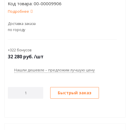
Код товара:
00-00009906
500,WinPOS7emb)беж.
Подробнее
Доставка заказа
по городу
+322 бонусов
32 280
руб.
/шт
Нашли дешевле – предложим лучшую цену
Быстрый заказ