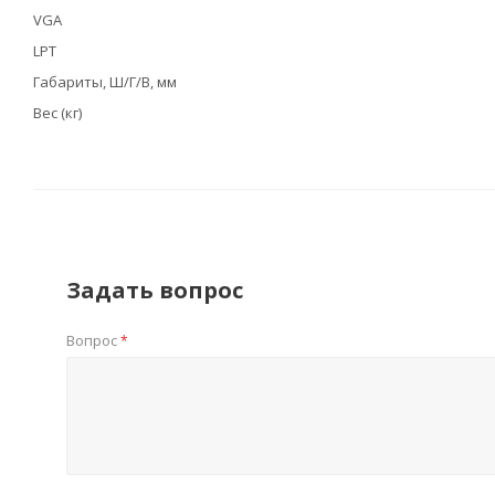
VGA
LPT
Габариты, Ш/Г/В, мм
Вес (кг)
Задать вопрос
Вопрос
*