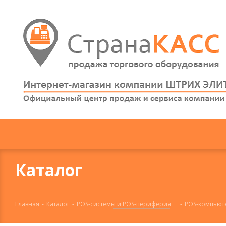
Каталог
Главная
-
Каталог
-
POS-системы и POS-периферия
-
POS-компьют