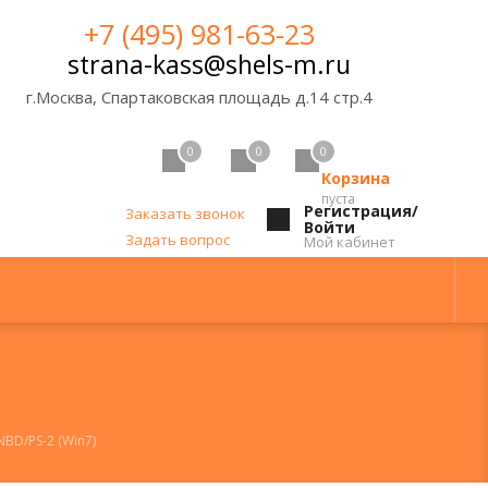
+7 (495) 981-63-23
strana-kass@shels-m.ru
г.Москва, Спартаковская площадь д.14 стр.4
0
0
0
Корзина
пуста
Регистрация/
Заказать звонок
Войти
Задать вопрос
Мой кабинет
D/PS-2 (Win7)