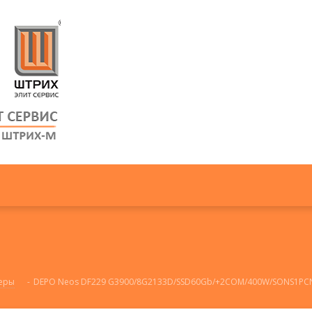
еры
-
DEPO Neos DF229 G3900/8G2133D/SSD60Gb/+2COM/400W/SONS1PCNB