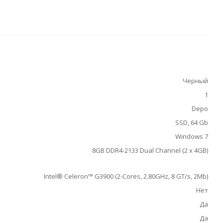
Черный
1
Depo
SSD, 64 Gb
Windows 7
8GB DDR4-2133 Dual Channel (2 x 4GB)
Intel® Celeron™ G3900 (2-Cores, 2.80GHz, 8 GT/s, 2Mb)
Нет
Да
Да