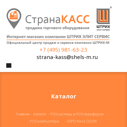
+7 (495) 981-63-23
strana-kass@shels-m.ru
Каталог
Главная
-
Каталог
-
POS-системы и POS-периферия
-
POS-компьютеры
-
DEPO Neos CD205