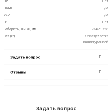
DP
Нет
HDMI
Да
VGA
Да
LPT
Нет
Габариты, Ш/Г/В, мм
254/219/88
Вес (кг)
Определяется
конфигурацией
Задать вопрос
Отзывы
Задать вопрос