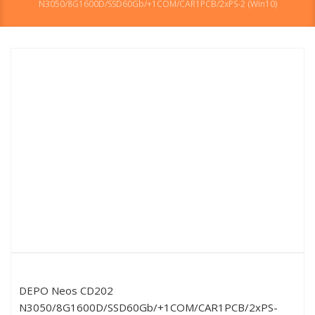
N3050/8G1600D/SSD60Gb/+1COM/CAR1PCB/2xPS-2 (Win10)
DEPO Neos CD202
N3050/8G1600D/SSD60Gb/+1COM/CAR1PCB/2xPS-