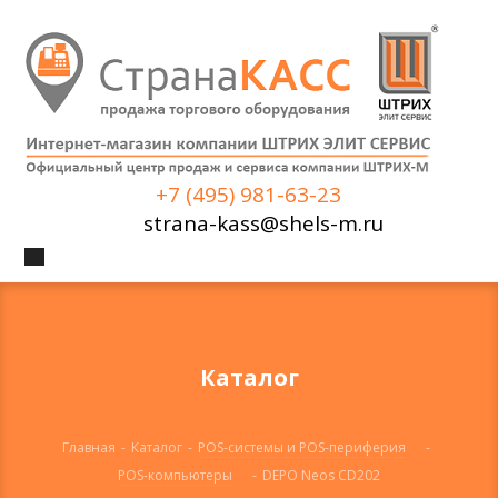
+7 (495) 981-63-23
strana-kass@shels-m.ru
Каталог
Главная
-
Каталог
-
POS-системы и POS-периферия
-
POS-компьютеры
-
DEPO Neos CD202