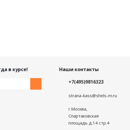
да в курсе!
Наши контакты
+7(495)9816323
strana-kass@shels-m.ru
г.Москва,
Спартаковская
площадь д.14 стр.4