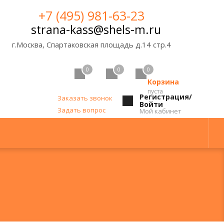
+7 (495) 981-63-23
strana-kass@shels-m.ru
г.Москва, Спартаковская площадь д.14 стр.4
0
0
0
Корзина
пуста
Регистрация/
Заказать звонок
Войти
Задать вопрос
Мой кабинет