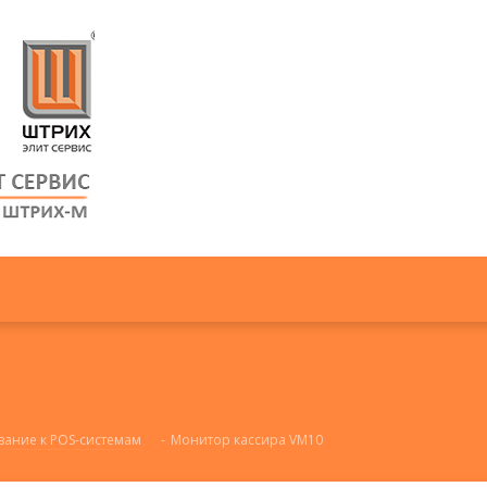
вание к POS-системам
-
Монитор кассира VM10