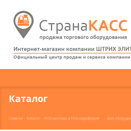
Каталог
Главная
-
Каталог
-
POS-системы и POS-периферия
-
Доп оборудо