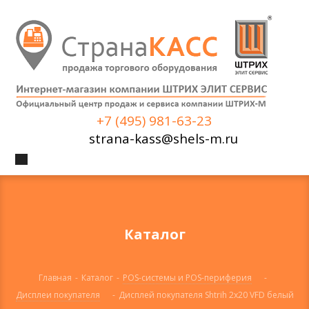
+7 (495) 981-63-23
strana-kass@shels-m.ru
Каталог
Главная
-
Каталог
-
POS-системы и POS-периферия
-
Дисплеи покупателя
-
Дисплей покупателя Shtrih 2x20 VFD белый