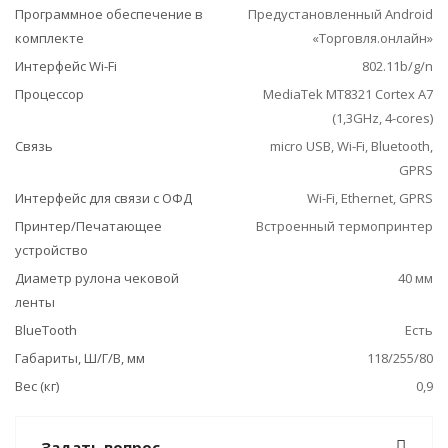
Программное обеспечение в
Предустановленный Android
комплекте
«Торговля.онлайн»
Интерфейс Wi-Fi
802.11b/g/n
Процессор
MediaTek MT8321 Cortex A7
(1,3GHz, 4-cores)
Связь
micro USB, Wi-Fi, Bluetooth,
GPRS
Интерфейс для связи с ОФД
Wi-Fi, Ethernet, GPRS
Принтер/Печатающее
Встроенный термопринтер
устройство
Диаметр рулона чековой
40 мм
ленты
BlueTooth
Есть
Габариты, Ш/Г/В, мм
118/255/80
Вес (кг)
0,9
Задать вопрос