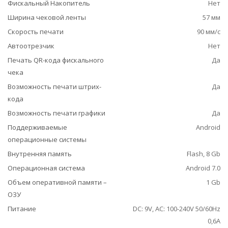
Фискальный Накопитель
Нет
Ширина чековой ленты
57 мм
Скорость печати
90 мм/с
Автоотрезчик
Нет
Печать QR-кода фискального
Да
чека
Возможность печати штрих-
Да
кода
Возможность печати графики
Да
Поддерживаемые
Android
операционные системы
Внутренняя память
Flash, 8 Gb
Операционная система
Android 7.0
Объем оперативной памяти –
1 Gb
ОЗУ
Питание
DC: 9V, AC: 100-240V 50/60Hz
0,6A