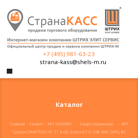
+7 (495) 981-63-23
strana-kass@shels-m.ru
Каталог
Главная
-
Каталог
-
ККТ ОНЛАЙН
-
Смарт-терминалы
-
ККТ
"Штрих-СМАРТПОС-Ф" 7", 8 GB, Android 7.0, USB, WiFi, GPRS, BT,