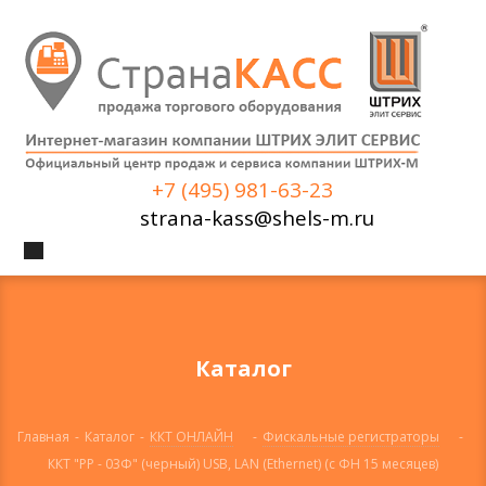
+7 (495) 981-63-23
strana-kass@shels-m.ru
Каталог
Главная
-
Каталог
-
ККТ ОНЛАЙН
-
Фискальные регистраторы
-
ККТ "РР - 03Ф" (черный) USB, LAN (Ethernet) (с ФН 15 месяцев)