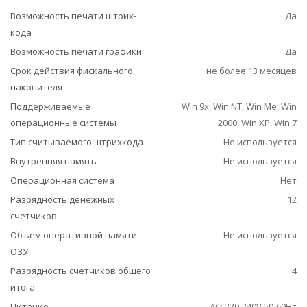
Возможность печати штрих-
Да
кода
Возможность печати графики
Да
Срок действия фискального
не более 13 месяцев
накопителя
Поддерживаемые
Win 9x, Win NT, Win Me, Win
операционные системы
2000, Win XP, Win 7
Тип считываемого штрихкода
Не используется
Внутренняя память
Не используется
Операционная система
Нет
Разрядность денежных
12
счетчиков
Объем оперативной памяти –
Не используется
ОЗУ
Разрядность счетчиков общего
4
итога
Питание
AC: 220-240V 50-60Hz