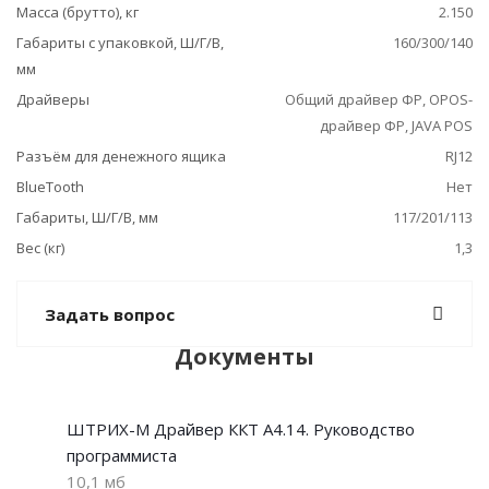
Масса (брутто), кг
2.150
Габариты с упаковкой, Ш/Г/В,
160/300/140
мм
Драйверы
Общий драйвер ФР, ОРОS-
драйвер ФР, JAVA POS
Разъём для денежного ящика
RJ12
BlueTooth
Нет
Габариты, Ш/Г/В, мм
117/201/113
Вес (кг)
1,3
Задать вопрос
Документы
ШТРИХ-М Драйвер ККТ А4.14. Руководство
программиста
10,1 мб