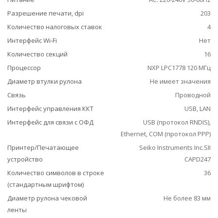
Разрешение печати, dpi
203
Количество налоговых ставок
4
Интерфейс Wi-Fi
Нет
Количество секций
16
Процессор
NXP LPC1778 120 МГц
Диаметр втулки рулона
Не имеет значения
Связь
Проводной
Интерфейс управления ККТ
USB, LAN
Интерфейс для связи с ОФД
USB (протокол RNDIS),
Ethernet, COM (протокол РРР)
Принтер/Печатающее
Seiko Instruments Inc.SII
устройство
CAPD247
Количество символов в строке
36
(стандартным шрифтом)
Диаметр рулона чековой
Не более 83 мм
ленты