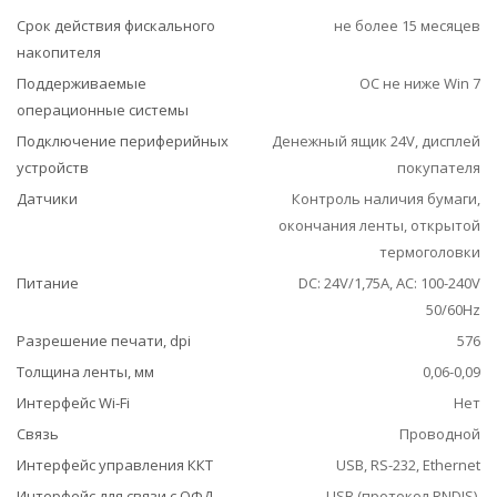
Срок действия фискального
не более 15 месяцев
накопителя
Поддерживаемые
ОС не ниже Win 7
операционные системы
Подключение периферийных
Денежный ящик 24V, дисплей
устройств
покупателя
Датчики
Контроль наличия бумаги,
окончания ленты, открытой
термоголовки
Питание
DC: 24V/1,75A, АС: 100-240V
50/60Hz
Разрешение печати, dpi
576
Толщина ленты, мм
0,06-0,09
Интерфейс Wi-Fi
Нет
Связь
Проводной
Интерфейс управления ККТ
USB, RS-232, Ethernet
Интерфейс для связи с ОФД
USB (протокол RNDIS),