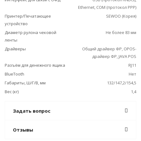
Ethernet, COM (протокол РРР)
Принтер/Печатающее
SEWOO (Корея)
устройство
Диаметр рулона чековой
Не более 83 мм
ленты
Драйверы
Общий драйвер ФР, ОРОS-
драйвер ФР, JAVA POS
Разъём для денежного ящика
RJ11
BlueTooth
Нет
Габариты, Ш/Г/В, мм
132/147,2/154,5
Вес (кг)
1,4
Задать вопрос
Отзывы