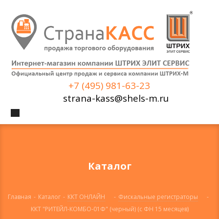
+7 (495) 981-63-23
strana-kass@shels-m.ru
Каталог
Главная
-
Каталог
-
ККТ ОНЛАЙН
-
Фискальные регистраторы
-
ККТ "РИТЕЙЛ-КОМБО-01Ф" (черный) (с ФН 15 месяцев)