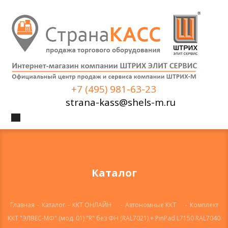
+7 (495) 981-63-23
strana-kass@shels-m.ru
Каталог
Главная
-
Каталог
-
ККТ ОНЛАЙН
-
Автономные ККТ
-
Комплект
ККТ "ЭЛВЕС-МФ" (мод. 01) "R" без ФН (RAL7021) + PinPad L7150 RAL7040