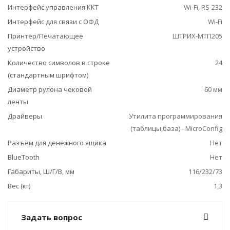
Интерфейс управления ККТ
Wi-Fi, RS-232
Интерфейс для связи с ОФД
Wi-Fi
Принтер/Печатающее
ШТРИХ-МТП205
устройство
Количество символов в строке
24
(стандартным шрифтом)
Диаметр рулона чековой
60 мм
ленты
Драйверы
Утилита программирования
(таблицы,база) - MicroConfig
Разъём для денежного ящика
Нет
BlueTooth
Нет
Габариты, Ш/Г/В, мм
116/232/73
Вес (кг)
1,3
Задать вопрос