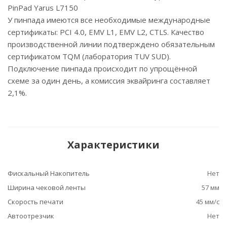
PinPad Yarus L7150
У пинпада имеются все необходимые международные
сертификаты: PCI 4.0, EMV L1, EMV L2, CTLS. Качество
производственной линии подтверждено обязательным
сертификатом TQM (лаборатория TUV SUD).
Подключение пинпада происходит по упрощённой
схеме за один день, а комиссия эквайринга составляет
2,1%.
Характеристики
Фискальный Накопитель
Нет
Ширина чековой ленты
57 мм
Скорость печати
45 мм/с
Автоотрезчик
Нет