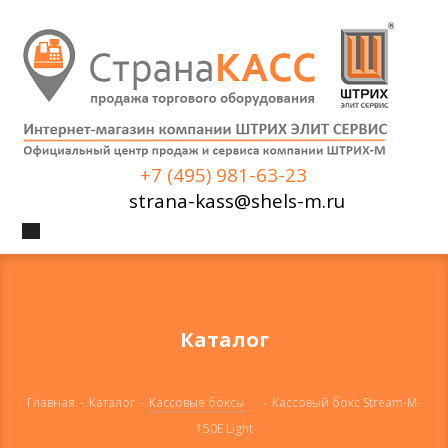
+7 (495) 981-63-23
strana-kass@shels-m.ru
Каталог
Главная
-
Каталог
-
Кассовые боксы
-
Кассовый бокс Stream-M-
150E Light